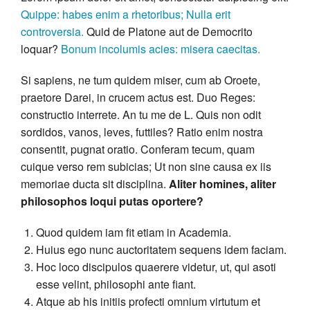
Quippe: habes enim a rhetoribus;
Nulla erit
controversia.
Quid de Platone aut de Democrito
loquar?
Bonum incolumis acies: misera caecitas.
Si sapiens, ne tum quidem miser, cum ab Oroete,
praetore Darei, in crucem actus est. Duo Reges:
constructio interrete. An tu me de L. Quis non odit
sordidos, vanos, leves, futtiles? Ratio enim nostra
consentit, pugnat oratio. Conferam tecum, quam
cuique verso rem subicias; Ut non sine causa ex iis
memoriae ducta sit disciplina.
Aliter homines, aliter
philosophos loqui putas oportere?
Quod quidem iam fit etiam in Academia.
Huius ego nunc auctoritatem sequens idem faciam.
Hoc loco discipulos quaerere videtur, ut, qui asoti
esse velint, philosophi ante fiant.
Atque ab his initiis profecti omnium virtutum et