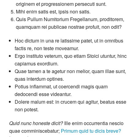
originem et progressionem persecuti sunt.
Mihi enim satis est, ipsis non satis.
Quis Pullum Numitorium Fregellanum, proditorem,
quamquam rei publicae nostrae profuit, non odit?
Hoc dictum in una re latissime patet, ut in omnibus
factis re, non teste moveamur.
Ergo instituto veterum, quo etiam Stoici utuntur, hinc
capiamus exordium.
Quae tamen a te agetur non melior, quam illae sunt,
quas interdum optines.
Potius inflammat, ut coercendi magis quam
dedocendi esse videantur.
Dolere malum est: in crucem qui agitur, beatus esse
non potest.
Quid nunc honeste dicit?
Ille enim occurrentia nescio
quae comminiscebatur;
Primum quid tu dicis breve?