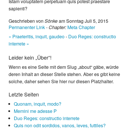
Istam voluptatem perpetuam quis potest praestare
sapienti?
Geschrieben von
Sönke
am Sonntag Juli 5, 2015
Permanenter Link
-
Chapter:
Meta Chapter
« Praeteritis, inquit, gaudeo
-
Duo Reges: constructio
interrete »
Leider kein „Über“!
Wenn es eine Seite mit dem Slug „about“ gäbe, würde
deren Inhalt an dieser Stelle stehen. Aber es gibt keine
solche, daher sehen Sie hier nur diesen Platzhalter.
Letzte Seiten
Quonam, inquit, modo?
Memini me adesse P
Duo Reges: constructio interrete
Quis non odit sordidos, vanos, leves, futtiles?