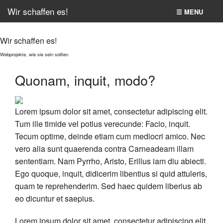
Wir schaffen es!
☰ MENU
Home
Wir schaffen es!
Second item
Webprojekte, wie sie sein sollten
Quonam, inquit, modo?
All pages
The Bolt site
Lorem ipsum dolor sit amet, consectetur adipiscing elit.
Tum ille timide vel potius verecunde: Facio, inquit.
Suche
Tecum optime, deinde etiam cum mediocri amico. Nec
vero alia sunt quaerenda contra Carneadeam illam
sententiam. Nam Pyrrho, Aristo, Erillus iam diu abiecti.
Ego quoque, inquit, didicerim libentius si quid attuleris,
quam te reprehenderim. Sed haec quidem liberius ab
eo dicuntur et saepius.
Lorem ipsum dolor sit amet, consectetur adipiscing elit.