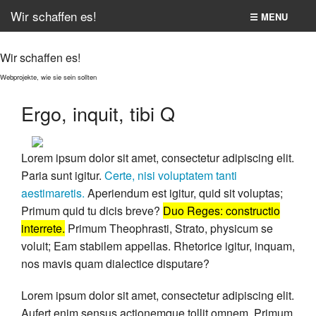
Wir schaffen es!
☰ MENU
Home
Wir schaffen es!
Second item
Webprojekte, wie sie sein sollten
Ergo, inquit, tibi Q
All pages
The Bolt site
Lorem ipsum dolor sit amet, consectetur adipiscing elit.
Paria sunt igitur.
Certe, nisi voluptatem tanti
Suche
aestimaretis.
Aperiendum est igitur, quid sit voluptas;
Primum quid tu dicis breve?
Duo Reges: constructio
interrete.
Primum Theophrasti, Strato, physicum se
voluit; Eam stabilem appellas. Rhetorice igitur, inquam,
nos mavis quam dialectice disputare?
Lorem ipsum dolor sit amet, consectetur adipiscing elit.
Aufert enim sensus actionemque tollit omnem. Primum