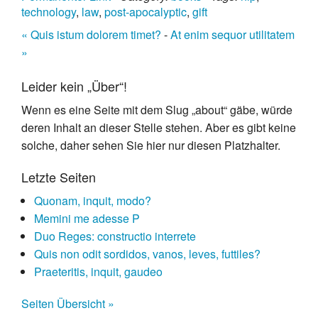
technology
,
law
,
post-apocalyptic
,
gift
« Quis istum dolorem timet?
-
At enim sequor utilitatem
»
Leider kein „Über“!
Wenn es eine Seite mit dem Slug „about“ gäbe, würde
deren Inhalt an dieser Stelle stehen. Aber es gibt keine
solche, daher sehen Sie hier nur diesen Platzhalter.
Letzte Seiten
Quonam, inquit, modo?
Memini me adesse P
Duo Reges: constructio interrete
Quis non odit sordidos, vanos, leves, futtiles?
Praeteritis, inquit, gaudeo
Seiten Übersicht »