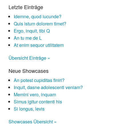
Letzte Einträge
Idemne, quod iucunde?
Quis istum dolorem timet?
Ergo, inquit, tibi Q
An tu me de L
At enim sequor utilitatem
Übersicht Einträge »
Neue Showcases
An potest cupiditas finiri?
Inquit, dasne adolescenti veniam?
Memini vero, inquam
Simus igitur contenti his
Si longus, levis
Showcases Übersicht »