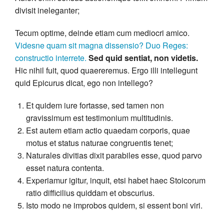
divisit ineleganter;
Tecum optime, deinde etiam cum mediocri amico.
Videsne quam sit magna dissensio?
Duo Reges:
constructio interrete.
Sed quid sentiat, non videtis.
Hic nihil fuit, quod quaereremus. Ergo illi intellegunt
quid Epicurus dicat, ego non intellego?
Et quidem iure fortasse, sed tamen non
gravissimum est testimonium multitudinis.
Est autem etiam actio quaedam corporis, quae
motus et status naturae congruentis tenet;
Naturales divitias dixit parabiles esse, quod parvo
esset natura contenta.
Experiamur igitur, inquit, etsi habet haec Stoicorum
ratio difficilius quiddam et obscurius.
Isto modo ne improbos quidem, si essent boni viri.