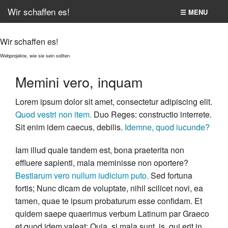
Wir schaffen es!
☰ MENU
Home
Wir schaffen es!
Second item
Webprojekte, wie sie sein sollten
Memini vero, inquam
All pages
Lorem ipsum dolor sit amet, consectetur adipiscing elit.
The Bolt site
Quod vestri non item.
Duo Reges: constructio interrete.
Sit enim idem caecus, debilis.
Idemne, quod iucunde?
Suche
Iam illud quale tandem est, bona praeterita non
effluere sapienti, mala meminisse non oportere?
Bestiarum vero nullum iudicium puto.
Sed fortuna
fortis; Nunc dicam de voluptate, nihil scilicet novi, ea
tamen, quae te ipsum probaturum esse confidam. Et
quidem saepe quaerimus verbum Latinum par Graeco
et quod idem valeat; Quia, si mala sunt, is, qui erit in