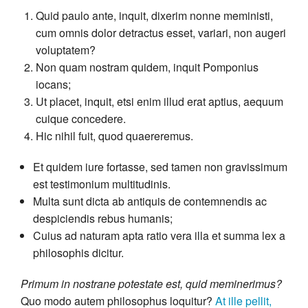
Quid paulo ante, inquit, dixerim nonne meministi,
cum omnis dolor detractus esset, variari, non augeri
voluptatem?
Non quam nostram quidem, inquit Pomponius
iocans;
Ut placet, inquit, etsi enim illud erat aptius, aequum
cuique concedere.
Hic nihil fuit, quod quaereremus.
Et quidem iure fortasse, sed tamen non gravissimum
est testimonium multitudinis.
Multa sunt dicta ab antiquis de contemnendis ac
despiciendis rebus humanis;
Cuius ad naturam apta ratio vera illa et summa lex a
philosophis dicitur.
Primum in nostrane potestate est, quid meminerimus?
Quo modo autem philosophus loquitur?
At ille pellit,