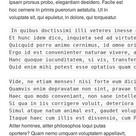
ipsam prorsus probo, elegantiam desidero. Facile est
hoc cernere in primis puerorum aetatulis. Ut in
voluptate sit, qui epuletur, in dolore, qui torqueatur.
In quibus doctissimi illi veteres inesse 
Et hunc idem dico, inquieta sed ad virtute
Quicquid porro animo cernimus, id omne ori
Ergo id est convenienter naturae vivere, a
Hanc quoque iucunditatem, si vis, transfer
Quid enim mihi potest esse optatius quam c
Vide, ne etiam menses! nisi forte eum dici
Quamvis enim depravatae non sint, pravae t
Haec quo modo conveniant, non sane intelle
Si qua in iis corrigere voluit, deteriora 
Simul atque natum animal est, gaudet volup
Itaque haec cum illis est dissensio, cum 
Aliter homines, aliter philosophos loqui putas
oportere? Quam nemo umquam voluptatem appellavit,