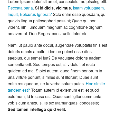
Lorem ipsum dolor sit amet, consectetur adipiscing elit.
Peccata paria.
Si id dicis, vicimus.
Istam voluptatem,
inquit, Epicurus ignorat?
Scio enim esse quosdam, qui
quavis lingua philosophari possint; Quae qui non
vident, nihil umquam magnum ac cognitione dignum
amaverunt. Duo Reges: constructio interrete.
Nam, ut paulo ante docui, augendae voluptatis finis est
doloris omnis amotio. Idemne potest esse dies
saepius, qui semel fuit? De vacuitate doloris eadem
sententia erit. Sed tempus est, si videtur, et recta
quidem ad me. Stoici autem, quod finem bonorum in
una virtute ponunt, similes sunt illorum; Duae sunt
enim res quoque, ne tu verba solum putes.
Hoc simile
tandem est?
Totum autem id externum est, et quod
externum, id in casu est. Quae sunt igitur communia
vobis cum antiquis, iis sic utamur quasi concessis;
Sed tamen intellego quid velit.