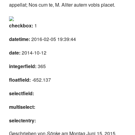
appellat; Nos cum te, M. Aliter autem vobis placet.
checkbox:
1
datetime:
2016-02-05 19:39:44
date:
2014-10-12
integerfield:
365
floatfield:
-652.137
selectfield:
multiselect:
selectentry:
Geschrieben von
Sönke
am Montag Juni 15, 2015