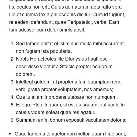
iis, beatus non erit. Cuius ad naturam apta ratio vera
illa et summa lex a philosophis dicitur. Cum id fugiunt,
re eadem defendunt, quae Peripatetici, verba. Eam
tum adesse, cum dolor omnis absit;
Sed tamen enitar et, si minus multa mihi occurrent,
non fugiam ista popularia.
Nobis Heracleotes ille Dionysius flagitiose
descivisse videtur a Stoicis propter oculorum
dolorem.
Intellegi quidem, ut propter aliam quampiam rem,
verbi gratia propter voluptatem, nos amemus;
Qua tu etiam inprudens utebare non numquam.
Et ego: Piso, inquam, si est quisquam, qui acute in
causis videre soleat quae res agatur.
Summum ením bonum exposuit vacuitatem doloris;
Quae tamen a te agetur non melior, quam illae sunt,