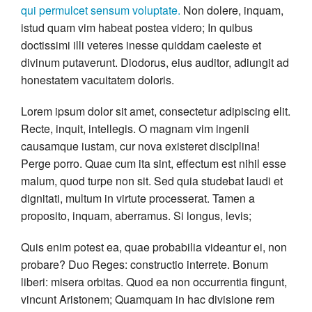
qui permulcet sensum voluptate.
Non dolere, inquam,
istud quam vim habeat postea videro; In quibus
doctissimi illi veteres inesse quiddam caeleste et
divinum putaverunt. Diodorus, eius auditor, adiungit ad
honestatem vacuitatem doloris.
Lorem ipsum dolor sit amet, consectetur adipiscing elit.
Recte, inquit, intellegis. O magnam vim ingenii
causamque iustam, cur nova existeret disciplina!
Perge porro. Quae cum ita sint, effectum est nihil esse
malum, quod turpe non sit. Sed quia studebat laudi et
dignitati, multum in virtute processerat. Tamen a
proposito, inquam, aberramus. Si longus, levis;
Quis enim potest ea, quae probabilia videantur ei, non
probare? Duo Reges: constructio interrete. Bonum
liberi: misera orbitas. Quod ea non occurrentia fingunt,
vincunt Aristonem; Quamquam in hac divisione rem