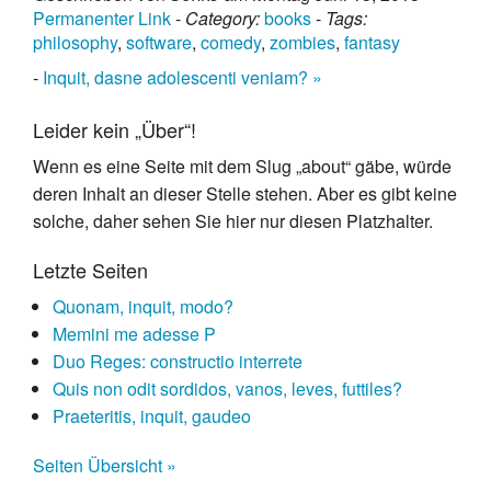
Permanenter Link
-
Category:
books
-
Tags:
philosophy
,
software
,
comedy
,
zombies
,
fantasy
-
Inquit, dasne adolescenti veniam? »
Leider kein „Über“!
Wenn es eine Seite mit dem Slug „about“ gäbe, würde
deren Inhalt an dieser Stelle stehen. Aber es gibt keine
solche, daher sehen Sie hier nur diesen Platzhalter.
Letzte Seiten
Quonam, inquit, modo?
Memini me adesse P
Duo Reges: constructio interrete
Quis non odit sordidos, vanos, leves, futtiles?
Praeteritis, inquit, gaudeo
Seiten Übersicht »