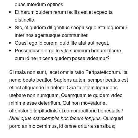
quas interdum optines.
Et harum quidem rerum facilis est et expedita
distinctio.
Sic, et quidem diligentius saepiusque ista loquemur
inter nos agemusque communiter.
Quasi ego id curem, quid ille aiat aut neget.
Possumusne ergo in vita summum bonum dicere,
cum id ne in cena quidem posse videamur?
Si mala non sunt, iacet omnis ratio Peripateticorum. Ita
nemo beato beatior. Sapiens autem semper beatus est
et est aliquando in dolore; Qua tu etiam inprudens
utebare non numquam. Quamquam te quidem video
minime esse deterritum. Qui non moveatur et
offensione turpitudinis et comprobatione honestatis?
Nihil opus est exemplis hoc facere longius.
Quicquid
porro animo cernimus, id omne oritur a sensibus;