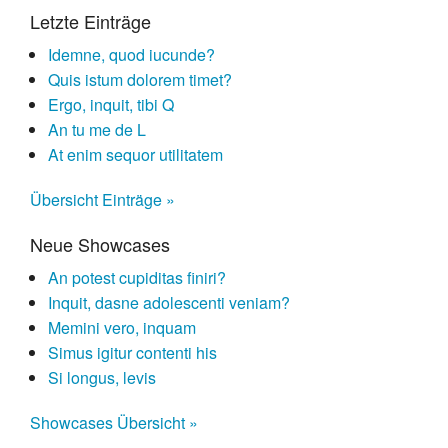
Letzte Einträge
Idemne, quod iucunde?
Quis istum dolorem timet?
Ergo, inquit, tibi Q
An tu me de L
At enim sequor utilitatem
Übersicht Einträge »
Neue Showcases
An potest cupiditas finiri?
Inquit, dasne adolescenti veniam?
Memini vero, inquam
Simus igitur contenti his
Si longus, levis
Showcases Übersicht »