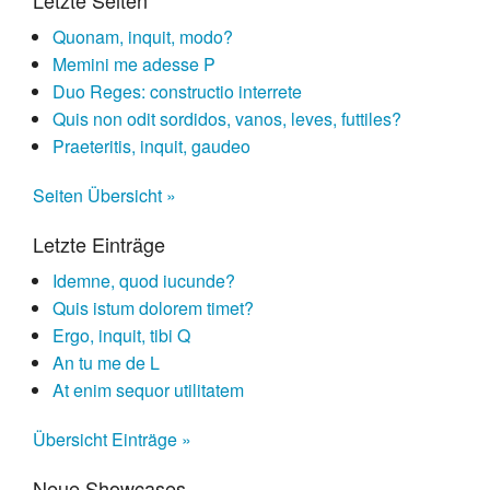
Letzte Seiten
Quonam, inquit, modo?
Memini me adesse P
Duo Reges: constructio interrete
Quis non odit sordidos, vanos, leves, futtiles?
Praeteritis, inquit, gaudeo
Seiten Übersicht »
Letzte Einträge
Idemne, quod iucunde?
Quis istum dolorem timet?
Ergo, inquit, tibi Q
An tu me de L
At enim sequor utilitatem
Übersicht Einträge »
Neue Showcases