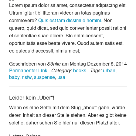
Lorem ipsum dolor sit amet, consectetur adipiscing elit.
Utrum igitur tibi litteram videor an totas paginas
commovere?
Quis est tam dissimile homini.
Non
quaero, quid dicat, sed quid convenienter possit rationi
et sententiae suae dicere. Sic enim censent,
oportunitatis esse beate vivere. Quod autem satis est,
eo quicquid accessit, nimium est;
Geschrieben von
Sönke
am Montag Dezember 8, 2014
Permanenter Link
-
Category:
books
-
Tags:
urban
,
baby
,
nsfw
,
suspense
,
usa
Leider kein „Über“!
Wenn es eine Seite mit dem Slug „about“ gäbe, würde
deren Inhalt an dieser Stelle stehen. Aber es gibt keine
solche, daher sehen Sie hier nur diesen Platzhalter.