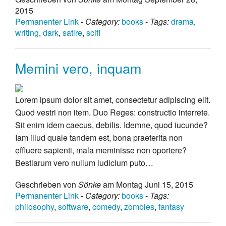
2015
Permanenter Link
-
Category:
books
-
Tags:
drama
,
writing
,
dark
,
satire
,
scifi
Memini vero, inquam
Lorem ipsum dolor sit amet, consectetur adipiscing elit.
Quod vestri non item. Duo Reges: constructio interrete.
Sit enim idem caecus, debilis. Idemne, quod iucunde?
Iam illud quale tandem est, bona praeterita non
effluere sapienti, mala meminisse non oportere?
Bestiarum vero nullum iudicium puto…
Geschrieben von
Sönke
am Montag Juni 15, 2015
Permanenter Link
-
Category:
books
-
Tags:
philosophy
,
software
,
comedy
,
zombies
,
fantasy