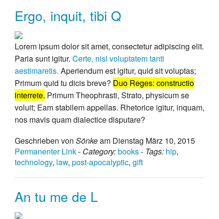
Ergo, inquit, tibi Q
Lorem ipsum dolor sit amet, consectetur adipiscing elit.
Paria sunt igitur.
Certe, nisi voluptatem tanti
aestimaretis.
Aperiendum est igitur, quid sit voluptas;
Primum quid tu dicis breve?
Duo Reges: constructio
interrete.
Primum Theophrasti, Strato, physicum se
voluit; Eam stabilem appellas. Rhetorice igitur, inquam,
nos mavis quam dialectice disputare?
Geschrieben von
Sönke
am Dienstag März 10, 2015
Permanenter Link
-
Category:
books
-
Tags:
hip
,
technology
,
law
,
post-apocalyptic
,
gift
An tu me de L