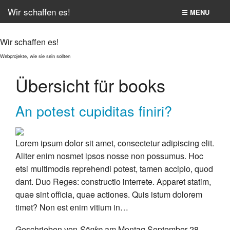
Wir schaffen es!
☰ MENU
Home
Wir schaffen es!
Second item
Webprojekte, wie sie sein sollten
Übersicht für books
All pages
The Bolt site
An potest cupiditas finiri?
Suche
Lorem ipsum dolor sit amet, consectetur adipiscing elit.
Aliter enim nosmet ipsos nosse non possumus. Hoc
etsi multimodis reprehendi potest, tamen accipio, quod
dant. Duo Reges: constructio interrete. Apparet statim,
quae sint officia, quae actiones. Quis istum dolorem
timet? Non est enim vitium in…
Geschrieben von
Sönke
am Montag September 28,